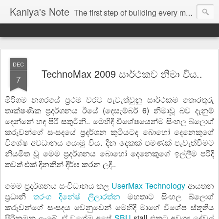
Kaniya's Note
The first step of building every masterpiece is Imagination
DEC
TechnoMax 2009 සාර්ථකව නිමා විය..
7
මීරිගම නගරයේ ප්‍රථම වරට පැවැත්වුනු ‍සාර්ථකම තොරතුරු
තාක්ෂණික ප්‍රදර්ශනය ඊයේ (දෙසැම්බර් 6) නිමාවූ බව දැනුම්
දෙන්නේ හද පිරි සතුටිනි.. මෙහිදී විශේෂයෙන්ම සිංහල බ්ලොග්
කරුවන්ගේ සංසදයේ ප්‍රදර්ශන කුටියටද බොහෝ දෙනෙකුගේ
වි‍ශේෂ අවධානය යොමු විය. දින දෙකක් පමණක් පැවැත්වීමට
නියමිත වූ මෙම ප්‍රදර්ශනය බොහෝ දෙනෙකුගේ ඉල්ලීම පරිදි
තවත් එක් දිනකින් දීර්ඝ කරන ලදී..
මෙම ප්‍රදර්ශනය සංවිධානය කල
UserMax Technology
ආයතන
ප්‍රධානී
තරංග දිනේෂ් ලීලාරත්න
මහතාට සිංහල බ්ලොග්
කරුවන්ගේ සංසදය වෙනුවෙන් මෙහිදී මාගේ විශේෂ ස්තුතිය
පිරිනමනු ලැබේ. ඒ වගේම අපේ
SBU
stall එකට අවශ්‍ය දේවල්