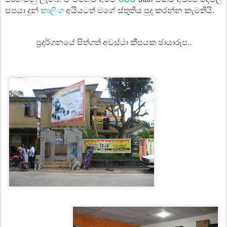
සපයා දුන්
කාලිංග
අයියටත් මගේ ස්තුතිය පුද කරන්න කැමතියි.
ප්‍රදර්ශනයේ සිත්ගත් අවස්ථා කීපයක ඡායාරූප..