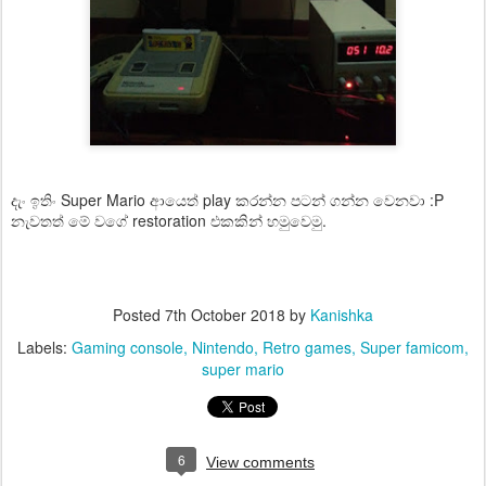
දැං ඉතිං Super Mario අ‍ායෙත් play කරන්න පටන් ගන්න වෙනවා :P
නැවතත් මේ වගේ restoration එකකින් හමුවෙමු.
Posted
7th October 2018
by
Kanishka
Labels:
Gaming console
Nintendo
Retro games
Super famicom
super mario
6
View comments