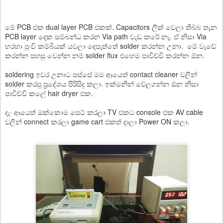
මේ PCB එක dual layer PCB එකක්. Capacitors ලීක් වෙලා තිබ්බ තැන
PCB layer දෙක සම්බන්ධ කරන Via path වැඩ කරේ නෑ. ඒ නිසා Via
හරහා පුංචි කම්බියක් යවල‍ා දෙපැත්තේ solder කරන්න උනා. ‍ මේ වැඩේ
කරන්න පහසු වෙන්න නම් solder flux එහෙම පාවිච්චි කරන්න ඕන.
soldering ඉවර උනාට පස්සේ මම ආයෙත් contact cleaner වලින්
solder කරපු ප්‍රදේශය පිරිසිදු කලා. ඉක්මනින් වේලගන්න ඕන නිසා
පාවිච්චි කලේ hair dryer එක.
දැං ආයෙත් ඔක්කොම සෙට් කරලා TV එකට console එක AV cable
වලින් connect කරලා game cart එකත් දාලා Power ON කලා.