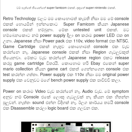
වම් පැත්තේ තියෙන්නේ super famicom එකක්. දකුනේ super nintendo එකක්.
Retro Technology වලට මම ක‍ොහොමත් කැමති නිසා මම මේ console
එකක් හොයමින් ඉන්නකොට Super Famicom කියන Japanese
console එකක් හම්බුනා. මේක untested unit එකක්. මට
හම්බෙනක‍ොට නම් power supply දීලා on කරාම power LED එක on
උනා. Japanese නිසා Power pack එක 110v, video format එක NTSC.
Game Cartridge එකක් නැතුව කොහොමත් console එක වැඩ
කරන්නෙ නෑ. Japanese console එකක් නිසා Region ගැටලුවකුත්
තියෙනවා. මේකට වැඩ කරන්නේ Japanese region එකට release
කරපු game cartridge විතරයි. කොහොම හරි Ebay එකෙන් super
mario collection කියන game cart එකත් ගෙන්නගෙන console එක
test කරන්න ගත්තා. Power supply එක 110v නිසා මම original power
supply එක වෙනුවට මගේ bench power supply එක පාවිච්චි කලා.
Power on කරාම Video වැඩ කරන්නේ නෑ. Audio ‍වැඩ. මේ symptom
අනුව නම් Console එකේ ලොකු ගැටලුවක් නෑ කියන එක හිතන්න
පුලුවන්. නැත්තං sound එන්න විදිහක් නෑ. ඊලග කාර්යය තමයි console
එක Disassemble කරලා logic board එක ගලවන එක.