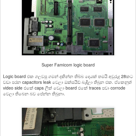
Super Famicom logic board
Logic board එක ගලවපු ගමන් දකින්න තිබ්බ දෙයක් තමයි අවුරුදු 28කට
වඩා පරන capacitors leak වෙලා ඔක්සයිඩ් බැඳිලා තිබුන එක. ඒකෙනුත්
video side එකේ caps ලීක් වෙලා board එකේ traces පවා corrode
වෙලා තිබෙන බව පේන්න තිබුනා.