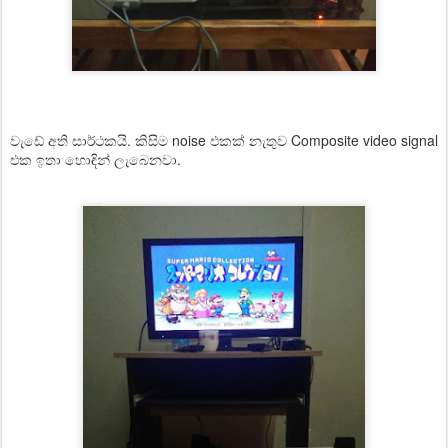
වැඩේ අති සාර්ථකයි. කිසිම noise එකක් නැතුව Composite video signal
එක ඉතා හොඳින් ලැබෙනවා.