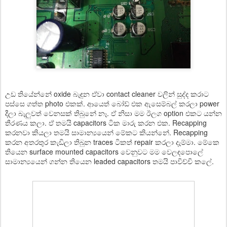
උඩ තියේන්නේ oxide බැඳුන ඒවා contact cleaner වලින් සුද්ද කරාට
පස්සෙ ගත්ත photo එකක්. ආයෙත් බෝඩ් එක ඇසෙම්බල් කරලා power
දීලා බැලුවත් වෙනසක් තිබුනේ නෑ. ඒ නිසා මම ඊලග option එකට යන්න
තීරණය කලා. ඒ තමයි capacitors ටික මාරු කරන එක. Recapping
කරනවා කියලා තමයි සාමාන්‍යයෙන් මේකට කියන්නේ. Recapping
කරන අතරතුර කැඩිලා තිබුන traces ටිකත් repair කරලා දැම්මා. මේකෙ
තියෙන surface mounted capacitors වෙනුවට මම වෙලඳපොලේ
සාමාන්‍යයෙන් ගන්න තියෙන leaded capacitors තමයි පාවිච්චි ක‍ලේ.