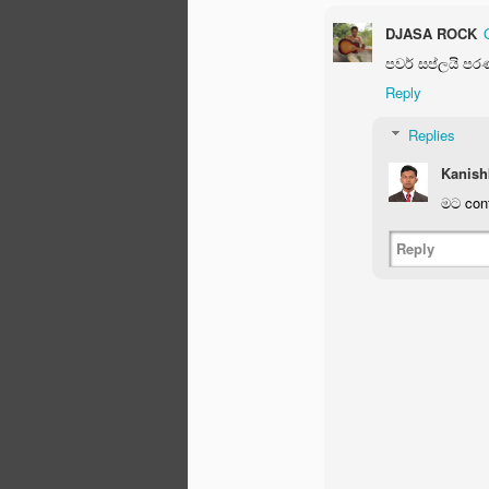
DJASA ROCK
පවර් සප්ලයි ප
Reply
Replies
පසුගිය කලාපයේ පරිගණකයක් යනු කුමක්
Kanish
භාවිත සහ පරිගණකයක දැනගත යුතු මූලි
අපි සාකච්ඡා කල බව ඔබට මතක ඇති. 
මට con
පරිගණක පිලිබඳ යම්තාක් දුරට දන්නා ක
මෙම පාඩම් මාලා‍වේ යම් වෙනසක් පෙ
අවස්ථා වල මෙන් මා මෙහිදී න්‍යායාත්මක 
Reply
සාකච්ඡා නොකිරීම එයට හේතුවයි. නමුත
ප්‍රයෝජනය උදෙසා යම් කරුණු ප්‍රමාණයක්
පහත රූප සටහන පිළිබඳ ඔබගේ අවධානය
කරන්න.