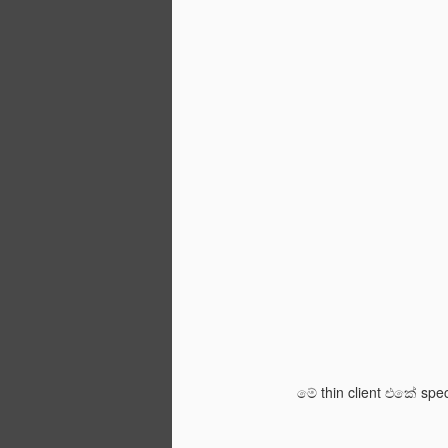
මා කුඩා කාලයේ මතකයට අනුව අප ක්‍රි
කුසලානය ජයග්‍ර‍හණය කරද්දී ඇමරිකානු
50කි. පසුව 100ට ආසන්න වූ අතර මෑතක් 
කාලයේ එය 135ට පමණ ඉහල ගොස් තිබි
APR
25
මේ thin client එකේ spe