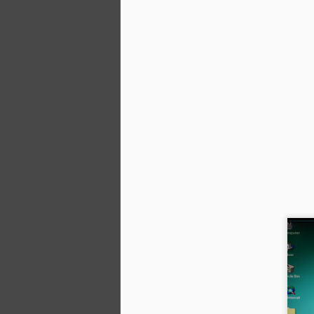
මේ දවස් වල ස්පෑම් කමෙන්ට්, අනවශ්‍ය 
තරම්.. Blogger පා‍විච්චි කරන අයට ඔන්
තියේ.. Blogger විසින් අලුත් comment 
හඳුන්වා දී තියෙනවා. Blogger Dashboa
අපේ බ්ලොග් එක යටතේ අලුත් ලිංක් එකක්
Comments කියලා.